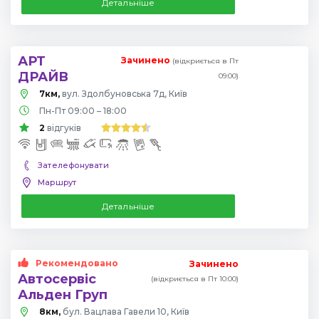
Детальніше
АРТ
Зачинено
(відкриється в Пт
ДРАЙВ
09:00)
7км,
вул. Здолбуновська 7д, Київ
Пн-Пт 09:00 – 18:00
2
відгуків
Зателефонувати
Маршрут
Детальніше
Рекомендовано
Зачинено
Автосервіс
(відкриється в Пт 10:00)
Альден Груп
8км,
бул. Вацлава Гавели 10, Київ