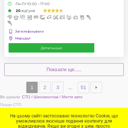
Пн-Пт 10:00 – 17:00
20
відгуків
Зателефонувати
Маршрут
Детальніше
Показати ще......
1
2
3
...
51
Ви шукали:
СТО / Шиномонтаж / Миття авто
Пошук СТО
На цьому сайті застосовано технологію Cookie, що
уможливлює якісніше подання контенту для
Популярні сервіси
відвідувачів. Якщо ви згодні з цим, просто
СТО