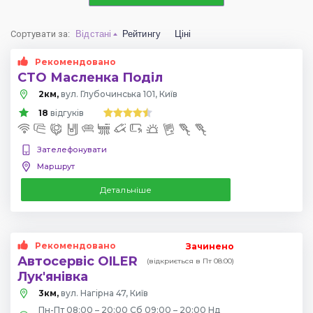
Сортувати за
:
Відстані
Рейтингу
Ціні
Рекомендовано
СТО Масленка Поділ
2км,
вул. Глубочинська 101, Київ
18
відгуків
Зателефонувати
Маршрут
Детальніше
Рекомендовано
Зачинено
Автосервіс OILER
(відкриється в Пт 08:00)
Лук'янівка
3км,
вул. Нагірна 47, Київ
Пн-Пт 08:00 – 20:00 Сб 09:00 – 20:00 Нд