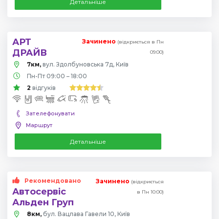
Детальніше
АРТ
Зачинено
(відкриється в Пн
ДРАЙВ
09:00)
7км,
вул. Здолбуновська 7д, Київ
Пн-Пт 09:00 – 18:00
2
відгуків
Зателефонувати
Маршрут
Детальніше
Рекомендовано
Зачинено
(відкриється
Автосервіс
в Пн 10:00)
Альден Груп
8км,
бул. Вацлава Гавели 10, Київ