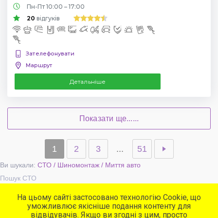
Пн-Пт 10:00 – 17:00
20
відгуків
Зателефонувати
Маршрут
Детальніше
Показати ще......
1
2
3
...
51
Ви шукали:
СТО / Шиномонтаж / Миття авто
Пошук СТО
На цьому сайті застосовано технологію Cookie, що
уможливлює якісніше подання контенту для
Популярні сервіси
відвідувачів. Якщо ви згодні з цим, просто
СТО