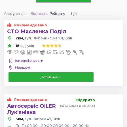
Сортувати за
:
Відстані
Рейтингу
Ціні
Рекомендовано
СТО Масленка Поділ
2км,
вул. Глубочинська 101, Київ
18
відгуків
Зателефонувати
Маршрут
Детальніше
Рекомендовано
Відкрито
Автосервіс OILER
(зачиниться в Сб 20:00)
Лук'янівка
3км,
вул. Нагірна 47, Київ
Пн-Пт 08:00 – 20:00 Сб 09:00 – 20:00 Нд