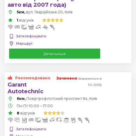
авто від 2007 года)
5км,
вул. Гвардійська 20, Київ
1
відгуків
Зателефонувати
Маршрут
Детальніше
Рекомендовано
Зачинено
(відкриється в
Garant
Пн 10:00)
Autotechnic
6км,
Повіртрофлотский проспект 64, Київ
Пн-Пт 10:00 – 17:00
8
відгуків
Зателефонувати