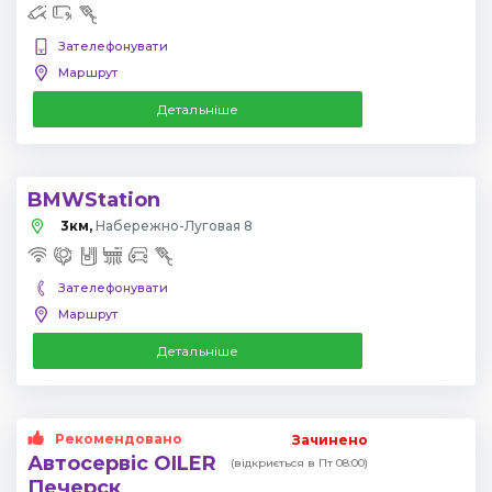
Зателефонувати
Маршрут
Детальніше
BMWStation
3км,
Набережно-Луговая 8
Зателефонувати
Маршрут
Детальніше
Рекомендовано
Зачинено
Автосервіс OILER
(відкриється в Пт 08:00)
Печерск