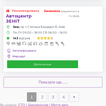
Рекомендовано
Зачинено
(відкриється в
Автоцентр
Пт 09:00)
ЗЕНІТ
5км,
пр-т Степана Бандери 15, Київ
Пн-Пт 09:00 – 18:00 Сб 08:00 – 16:00
143
відгуків
Зателефонувати
Маршрут
Детальніше
Показати ще......
1
2
3
4
Ви шукали:
СТО / Шиномонтаж / Миття авто