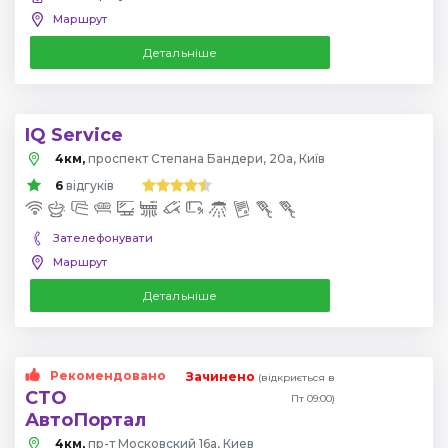
Маршрут
Детальніше
IQ Service
4км,
проспект Степана Бандери, 20а, Київ
6
відгуків
Зателефонувати
Маршрут
Детальніше
Рекомендовано
Зачинено
(відкриється в
СТО
Пт 09:00)
АвтоПортал
4км,
пр-т Московский 16а, Киев