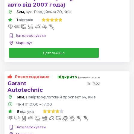
авто від 2007 года)
5км,
вул. Гвардійська 20, Київ
1
відгуків
Зателефонувати
Маршрут
Детальніше
Рекомендовано
Відкрито
(зачиниться в
Garant
Пн 17:00)
Autotechnic
6км,
Повіртрофлотский проспект 64, Київ
Пн-Пт 10:00 – 17:00
8
відгуків
Зателефонувати