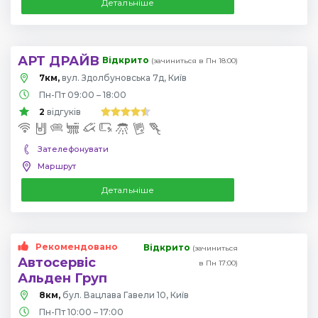
Детальніше
АРТ ДРАЙВ
Відкрито
(зачиниться в Пн 18:00)
7км,
вул. Здолбуновська 7д, Київ
Пн-Пт 09:00 – 18:00
2
відгуків
Зателефонувати
Маршрут
Детальніше
Рекомендовано
Відкрито
(зачиниться
Автосервіс
в Пн 17:00)
Альден Груп
8км,
бул. Вацлава Гавели 10, Київ
Пн-Пт 10:00 – 17:00