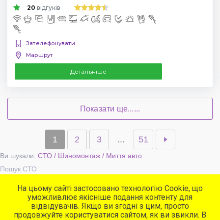
20
відгуків
Зателефонувати
Маршрут
Детальніше
Показати ще......
1
2
3
...
51
Ви шукали:
СТО / Шиномонтаж / Миття авто
Пошук СТО
На цьому сайті застосовано технологію Cookie, що
уможливлює якісніше подання контенту для
Популярні сервіси
відвідувачів. Якщо ви згодні з цим, просто
СТО
продовжуйте користуватися сайтом, як ви звикли. В
Автомийки