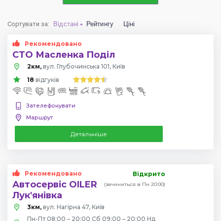
Сортувати за
:
Відстані
Рейтингу
Ціні
Рекомендовано
СТО Масленка Поділ
2км,
вул. Глубочинська 101, Київ
18
відгуків
Зателефонувати
Маршрут
Детальніше
Рекомендовано
Відкрито
Автосервіс OILER
(зачиниться в Пн 20:00)
Лук'янівка
3км,
вул. Нагірна 47, Київ
Пн-Пт 08:00 – 20:00 Сб 09:00 – 20:00 Нд