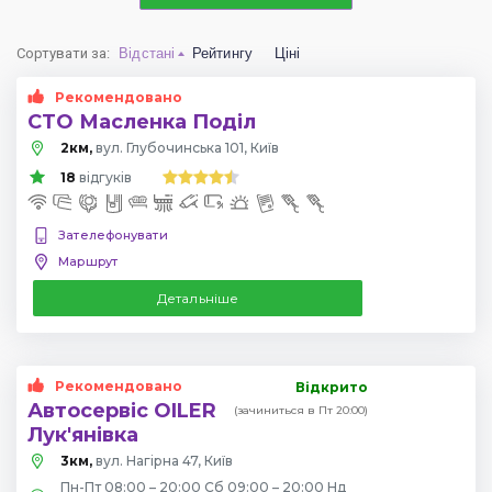
Сортувати за
:
Відстані
Рейтингу
Ціні
Рекомендовано
СТО Масленка Поділ
2км,
вул. Глубочинська 101, Київ
18
відгуків
Зателефонувати
Маршрут
Детальніше
Рекомендовано
Відкрито
Автосервіс OILER
(зачиниться в Пт 20:00)
Лук'янівка
3км,
вул. Нагірна 47, Київ
Пн-Пт 08:00 – 20:00 Сб 09:00 – 20:00 Нд