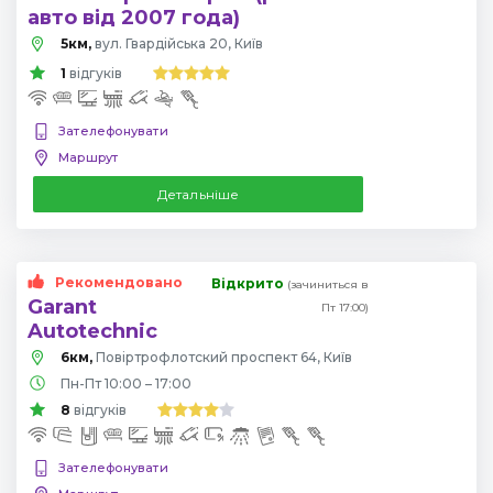
авто від 2007 года)
5км,
вул. Гвардійська 20, Київ
1
відгуків
Зателефонувати
Маршрут
Детальніше
Рекомендовано
Відкрито
(зачиниться в
Garant
Пт 17:00)
Autotechnic
6км,
Повіртрофлотский проспект 64, Київ
Пн-Пт 10:00 – 17:00
8
відгуків
Зателефонувати