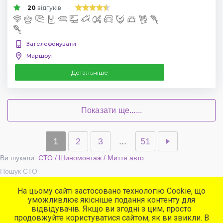
20
відгуків
Зателефонувати
Маршрут
Детальніше
Показати ще......
1
2
3
...
51
Ви шукали:
СТО / Шиномонтаж / Миття авто
Пошук СТО
На цьому сайті застосовано технологію Cookie, що
уможливлює якісніше подання контенту для
Популярні сервіси
відвідувачів. Якщо ви згодні з цим, просто
СТО
продовжуйте користуватися сайтом, як ви звикли. В
Автомийки