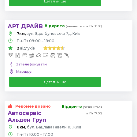
Детальніше
АРТ ДРАЙВ
Відкрито
(зачиниться в Пт 18:00)
7км,
вул. Здолбуновська 7д, Київ
Пн-Пт 09:00 – 18:00
2
відгуків
Зателефонувати
Маршрут
Детальніше
Рекомендовано
Відкрито
(зачиниться
Автосервіс
в Пт 17:00)
Альден Груп
8км,
бул. Вацлава Гавели 10, Київ
Пн-Пт 10:00 – 17:00