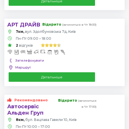
Детальніше
АРТ ДРАЙВ
Відкрито
(зачиниться в Чт 18:00)
7км,
вул. Здолбуновська 7д, Київ
Пн-Пт 09:00 – 18:00
2
відгуків
Зателефонувати
Маршрут
Детальніше
Рекомендовано
Відкрито
(зачиниться
Автосервіс
в Чт 17:00)
Альден Груп
8км,
бул. Вацлава Гавели 10, Київ
Пн-Пт 10:00 – 17:00