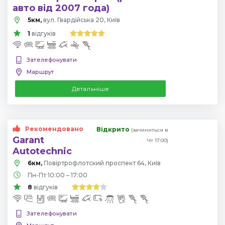
авто від 2007 года)
5км,
вул. Гвардійська 20, Київ
1
відгуків
Зателефонувати
Маршрут
Детальніше
Рекомендовано
Відкрито
(зачиниться в
Garant
Чт 17:00)
Autotechnic
6км,
Повіртрофлотский проспект 64, Київ
Пн-Пт 10:00 – 17:00
8
відгуків
Зателефонувати