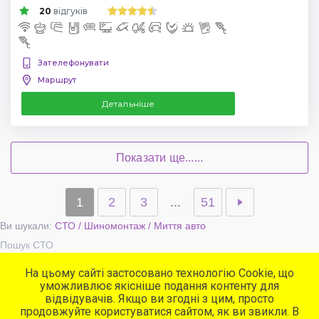
20
відгуків
Зателефонувати
Маршрут
Детальніше
Показати ще......
1
2
3
...
51
Ви шукали:
СТО / Шиномонтаж / Миття авто
Пошук СТО
На цьому сайті застосовано технологію Cookie, що
уможливлює якісніше подання контенту для
Популярні сервіси
відвідувачів. Якщо ви згодні з цим, просто
СТО
продовжуйте користуватися сайтом, як ви звикли. В
Автомийки