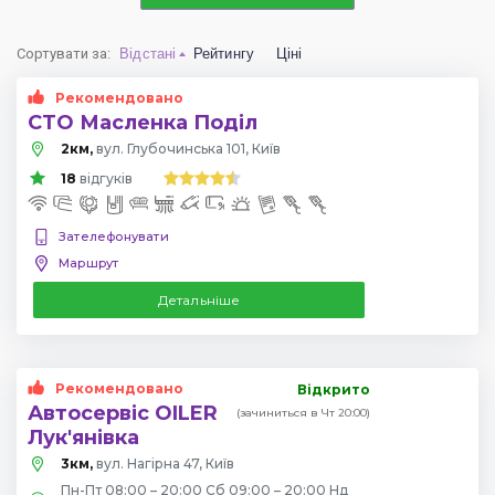
Сортувати за
:
Відстані
Рейтингу
Ціні
Рекомендовано
СТО Масленка Поділ
2км,
вул. Глубочинська 101, Київ
18
відгуків
Зателефонувати
Маршрут
Детальніше
Рекомендовано
Відкрито
Автосервіс OILER
(зачиниться в Чт 20:00)
Лук'янівка
3км,
вул. Нагірна 47, Київ
Пн-Пт 08:00 – 20:00 Сб 09:00 – 20:00 Нд