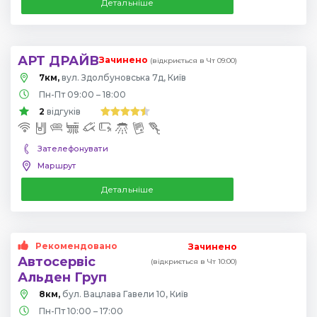
Детальніше
АРТ ДРАЙВ
Зачинено
(відкриється в Чт 09:00)
7км,
вул. Здолбуновська 7д, Київ
Пн-Пт 09:00 – 18:00
2
відгуків
Зателефонувати
Маршрут
Детальніше
Рекомендовано
Зачинено
Автосервіс
(відкриється в Чт 10:00)
Альден Груп
8км,
бул. Вацлава Гавели 10, Київ
Пн-Пт 10:00 – 17:00