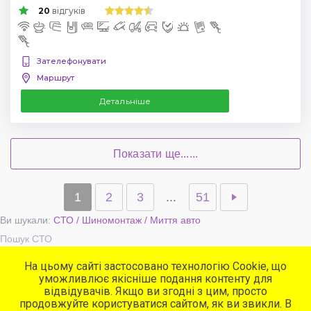
20
відгуків
Зателефонувати
Маршрут
Детальніше
Показати ще......
1
2
3
...
51
Ви шукали:
СТО / Шиномонтаж / Миття авто
Пошук СТО
На цьому сайті застосовано технологію Cookie, що
уможливлює якісніше подання контенту для
Популярні сервіси
відвідувачів. Якщо ви згодні з цим, просто
СТО
продовжуйте користуватися сайтом, як ви звикли. В
Автомийки