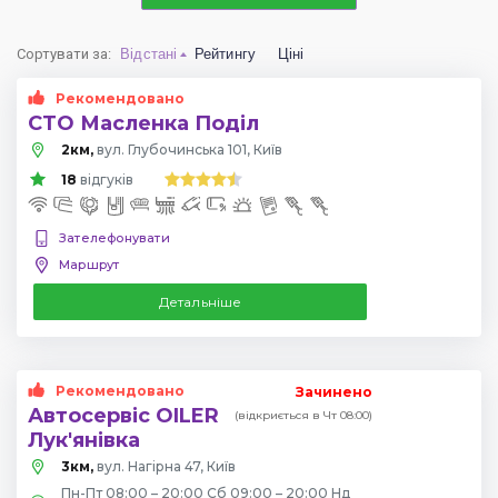
Сортувати за
:
Відстані
Рейтингу
Ціні
Рекомендовано
СТО Масленка Поділ
2км,
вул. Глубочинська 101, Київ
18
відгуків
Зателефонувати
Маршрут
Детальніше
Рекомендовано
Зачинено
Автосервіс OILER
(відкриється в Чт 08:00)
Лук'янівка
3км,
вул. Нагірна 47, Київ
Пн-Пт 08:00 – 20:00 Сб 09:00 – 20:00 Нд