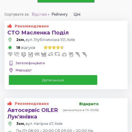
Сортувати за
:
Відстані
Рейтингу
Ціні
Рекомендовано
СТО Масленка Поділ
2км,
вул. Глубочинська 101, Київ
18
відгуків
Зателефонувати
Маршрут
Детальніше
Рекомендовано
Відкрито
Автосервіс OILER
(зачиниться в Пт 20:00)
Лук'янівка
3км,
вул. Нагірна 47, Київ
Пн-Пт 08:00 – 20:00 Сб 09:00 – 20:00 Нд