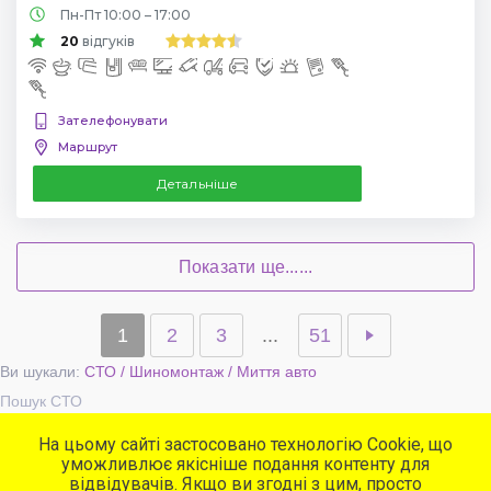
Пн-Пт 10:00 – 17:00
20
відгуків
Зателефонувати
Маршрут
Детальніше
Показати ще......
1
2
3
...
51
Ви шукали:
СТО / Шиномонтаж / Миття авто
Пошук СТО
На цьому сайті застосовано технологію Cookie, що
уможливлює якісніше подання контенту для
Популярні сервіси
відвідувачів. Якщо ви згодні з цим, просто
СТО