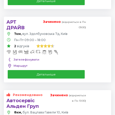
Детальніше
АРТ
Зачинено
(відкриється в Пн
ДРАЙВ
09:00)
7км,
вул. Здолбуновська 7д, Київ
Пн-Пт 09:00 – 18:00
2
відгуків
Зателефонувати
Маршрут
Детальніше
Рекомендовано
Зачинено
(відкриється
Автосервіс
в Пн 10:00)
Альден Груп
8км,
бул. Вацлава Гавели 10, Київ