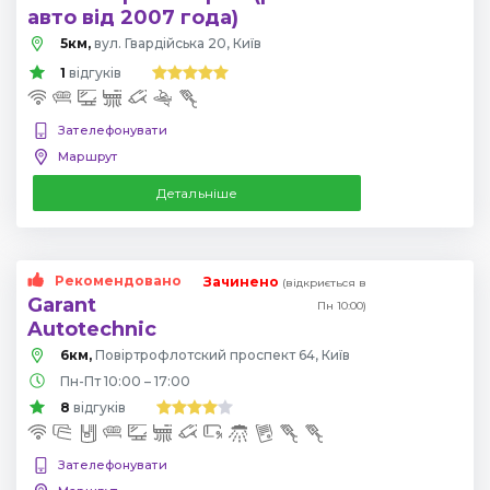
авто від 2007 года)
5км,
вул. Гвардійська 20, Київ
1
відгуків
Зателефонувати
Маршрут
Детальніше
Рекомендовано
Зачинено
(відкриється в
Garant
Пн 10:00)
Autotechnic
6км,
Повіртрофлотский проспект 64, Київ
Пн-Пт 10:00 – 17:00
8
відгуків
Зателефонувати