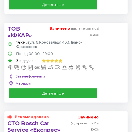
Детальніше
ТОВ
Зачинено
(відкриється в Сб
«ІФКАР»
08:00)
14км,
вул. Є.Коновальця 433, Івано-
Франківськ
Пн-Нд 08:00 – 19:00
3
відгуків
Зателефонувати
Маршрут
Детальніше
Рекомендовано
Зачинено
СТО Bosch Car
(відкриється в Пн
Service «Експрес»
10:00)