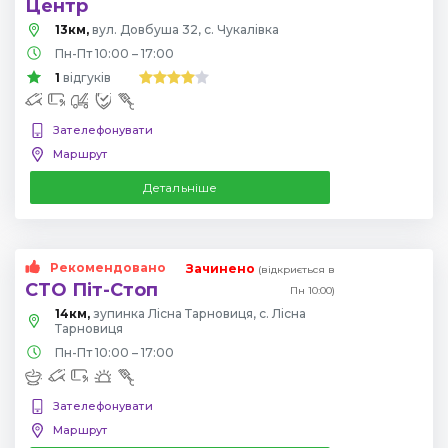
Центр
13км,
вул. Довбуша 32, с. Чукалівка
Пн-Пт 10:00 – 17:00
1
відгуків
Зателефонувати
Маршрут
Детальніше
Рекомендовано
Зачинено
(відкриється в
СТО Піт-Стоп
Пн 10:00)
14км,
зупинка Лісна Тарновиця, с. Лісна
Тарновиця
Пн-Пт 10:00 – 17:00
Зателефонувати
Маршрут