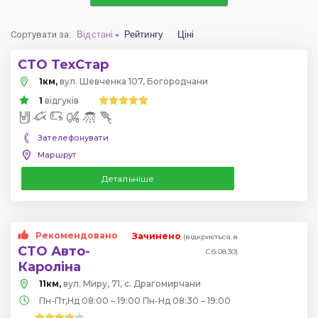
Сортувати за
:
Відстані
Рейтингу
Ціні
СТО ТехСтар
1км,
вул. Шевченка 107, Богородчани
1
відгуків
Зателефонувати
Маршрут
Детальніше
Рекомендовано
Зачинено
(відкриється в
СТО Авто-
Сб 08:30)
Кароліна
11км,
вул. Миру, 71, с. Драгомирчани
Пн-Пт,Нд 08:00 – 19:00 Пн-Нд 08:30 – 19:00