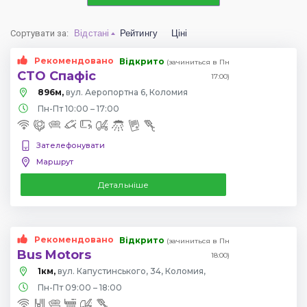
Сортувати за
:
Відстані
Рейтингу
Ціні
Рекомендовано
Відкрито
(зачиниться в Пн
СТО Спафіс
17:00)
896м,
вул. Аеропортна 6, Коломия
Пн-Пт 10:00 – 17:00
Зателефонувати
Маршрут
Детальніше
Рекомендовано
Відкрито
(зачиниться в Пн
Bus Motors
18:00)
1км,
вул. Капустинського, 34, Коломия,
Пн-Пт 09:00 – 18:00