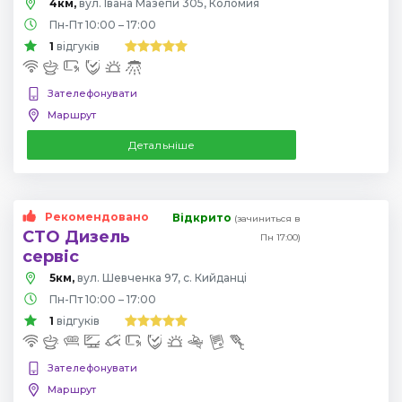
4км,
вул. Івана Мазепи 305, Коломия
Пн-Пт 10:00 – 17:00
1
відгуків
Зателефонувати
Маршрут
Детальніше
Рекомендовано
Відкрито
(зачиниться в
СТО Дизель
Пн 17:00)
сервiс
5км,
вул. Шевченка 97, с. Кийданці
Пн-Пт 10:00 – 17:00
1
відгуків
Зателефонувати
Маршрут