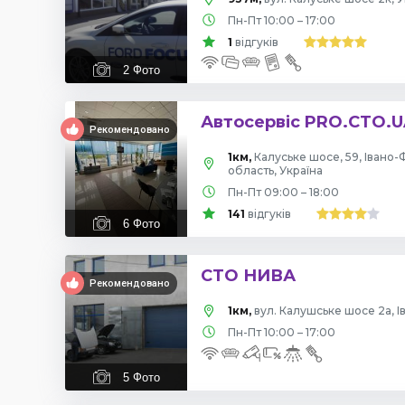
Пн-Пт 10:00 – 17:00
1
відгуків
2
Фото
Автосервіс PRO.CTO.U
Рекомендовано
1км,
Калуське шосе, 59, Івано-
область, Україна
Пн-Пт 09:00 – 18:00
141
відгуків
6
Фото
СТО НИВА
Рекомендовано
1км,
вул. Калушське шосе 2а, І
Пн-Пт 10:00 – 17:00
5
Фото