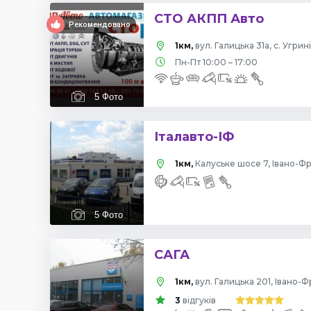
СТО АКПП Авто
Рекомендовано
1км,
вул. Галицька 31а, с. Угрин
Пн-Пт 10:00 – 17:00
5
Фото
Італавто-ІФ
1км,
Калуське шосе 7, Івано-Фр
5
Фото
САГА
1км,
вул. Галицька 201, Івано-Ф
3
відгуків