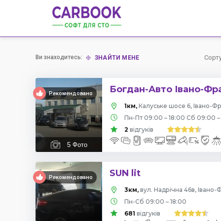
Ви знаходитесь:
Сорт
ЗНАЙТИ МЕНЕ
Богдан-Авто Івано-Фр
Рекомендовано
1км,
Калуське шосе 6, Івано-Фр
Пн-Пт 09:00 – 18:00 Сб 09:00 –
2
відгуків
5
Фото
SUN lit
Рекомендовано
3км,
вул. Надрічна 46в, Івано-
Пн-Сб 09:00 – 18:00
681
відгуків