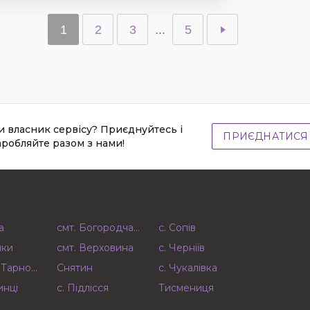
1
2
3
...
5
и власник сервісу? Приєднуйтесь і
ПРИЄДНАТИСЯ
аробляйте разом з нами!
а
смт. Богородчани
с. Сопів
шки
смт. Верховина
с. Черніїв
а Тарновиця
Снятин
с. Чукалівка
инці
с. Підлісся
Тисмениця