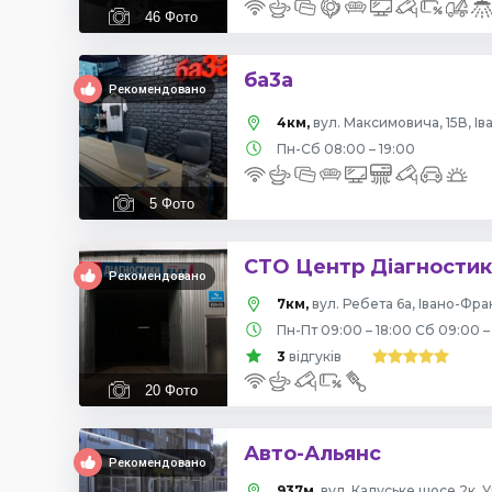
46
Фото
ба3а
Рекомендовано
4км,
вул. Максимовича, 15В, І
Пн-Сб 08:00 – 19:00
5
Фото
СТО Центр Діагности
Рекомендовано
7км,
вул. Ребета 6а, Івано-Фра
Пн-Пт 09:00 – 18:00 Сб 09:00 –
3
відгуків
20
Фото
Авто-Альянс
Рекомендовано
937м,
вул. Калуське шосе 2к, У