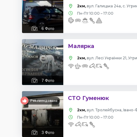
2км,
вул. Галицька 24а, с. Угри
Пн-Пт 10:00 – 17:00
6
Фото
Малярка
2км,
вул. Лесі Українки 21, Угр
7
Фото
СТО Гуменюк
Рекомендовано
2км,
вул. Тролейбусна, Івано-
Пн-Пт 10:00 – 17:00
3
Фото