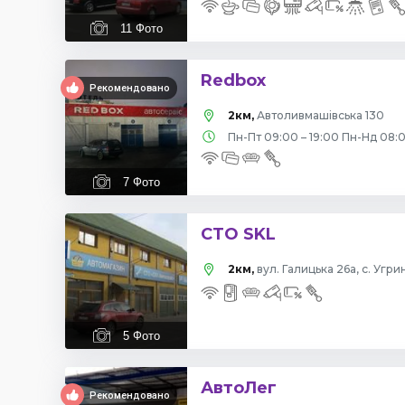
11
Фото
Redbox
Рекомендовано
2км,
Автоливмашівська 130
Пн-Пт 09:00 – 19:00 Пн-Нд 08:0
7
Фото
СТО SKL
2км,
вул. Галицька 26а, с. Угри
5
Фото
АвтоЛег
Рекомендовано