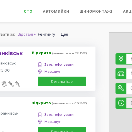
СТО
АВТОМИЙКИ
ШИНОМОНТАЖІ
АКЦ
Відстані
Рейтингу
Ціні
увати за
:
анківськ
Відкрито
(зачиниться в Сб 15:00)
анківськ
Зателефонувати
 15:00
Маршрут
Детальніше
Відкрито
(зачиниться в Сб 18:00)
Франківськ
Зателефонувати
Маршрут
Детальніше