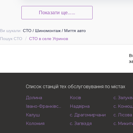
Показати ще......
Ви шукали:
СТО / Шиномонтаж / Миття авто
Пошук СТО
СТО в селе Угринов
В
з
Список станцій тех обслуговування по містах
Долина
Косів
с. Залукв
Івано-Франківськ
Надвірна
с. Коню
Калуш
с. Драгомирчани
с. Лісов
Коломия
с. Загвіздя
с. Микит