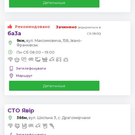
Детальніше
Рекомендовано
Зачинено
(відкриється в
ба3а
Сб 08:00)
9км,
вул. Максимовича, 15В, Івано-
Франківськ
Пн-Сб 08:00 – 19:00
Зателефонувати
Маршрут
Детальніше
СТО Явір
366м,
вул. Шкільна 3, с. Драгомирчани
Зателефонувати