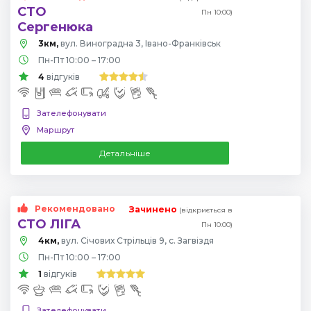
СТО
Пн 10:00)
Сергенюка
3км,
вул. Виноградна 3, Івано-Франківськ
Пн-Пт 10:00 – 17:00
4
відгуків
Зателефонувати
Маршрут
Детальніше
Рекомендовано
Зачинено
(відкриється в
СТО ЛІГА
Пн 10:00)
4км,
вул. Січових Стрільців 9, с. Загвіздя
Пн-Пт 10:00 – 17:00
1
відгуків
Зателефонувати