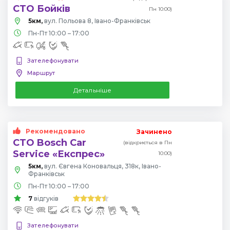
СТО Бойків
Пн 10:00)
5км,
вул. Польова 8, Івано-Франківськ
Пн-Пт 10:00 – 17:00
Зателефонувати
Маршрут
Детальніше
Рекомендовано
Зачинено
СТО Bosch Car
(відкриється в Пн
Service «Експрес»
10:00)
5км,
вул. Євгена Коновальця, 318к, Івано-
Франківськ
Пн-Пт 10:00 – 17:00
7
відгуків
Зателефонувати