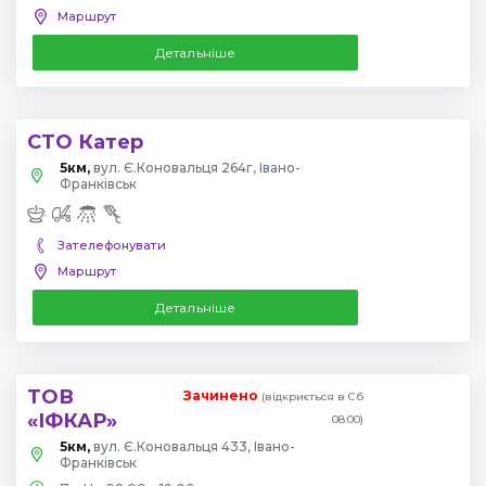
Маршрут
Детальніше
СТО Катер
5км,
вул. Є.Коновальця 264г, Івано-
Франківськ
Зателефонувати
Маршрут
Детальніше
ТОВ
Зачинено
(відкриється в Сб
«ІФКАР»
08:00)
5км,
вул. Є.Коновальця 433, Івано-
Франківськ