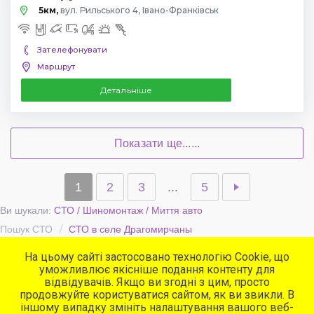
5км,
вул. Рильського 4, Івано-Франківськ
Зателефонувати
Маршрут
Детальніше
Показати ще......
1
2
3
...
5
Ви шукали:
СТО / Шиномонтаж / Миття авто
Пошук СТО
СТО в селе Драгомирчаны
На цьому сайті застосовано технологію Cookie, що
уможливлює якісніше подання контенту для
Популярні сервіси
відвідувачів. Якщо ви згодні з цим, просто
СТО
продовжуйте користуватися сайтом, як ви звикли. В
Автомийки
іншому випадку змініть налаштування вашого веб-
Програма для СТО