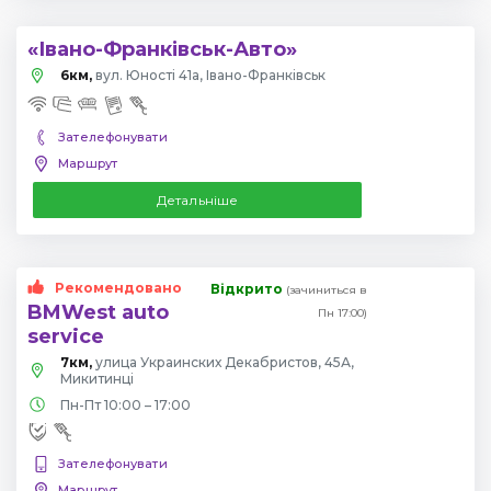
«Івано-Франківськ-Авто»
6км,
вул. Юності 41a, Івано-Франківськ
Зателефонувати
Маршрут
Детальніше
Рекомендовано
Відкрито
(зачиниться в
BMWest auto
Пн 17:00)
service
7км,
улица Украинских Декабристов, 45А,
Микитинці
Пн-Пт 10:00 – 17:00
Зателефонувати
Маршрут