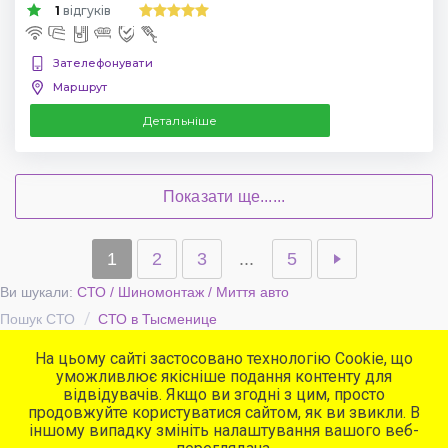
1
відгуків
Зателефонувати
Маршрут
Детальніше
Показати ще......
1
2
3
...
5
Ви шукали:
СТО / Шиномонтаж / Миття авто
Пошук СТО
СТО в Тысменице
На цьому сайті застосовано технологію Cookie, що
уможливлює якісніше подання контенту для
Популярні сервіси
відвідувачів. Якщо ви згодні з цим, просто
СТО
продовжуйте користуватися сайтом, як ви звикли. В
Автомийки
іншому випадку змініть налаштування вашого веб-
Програма для СТО