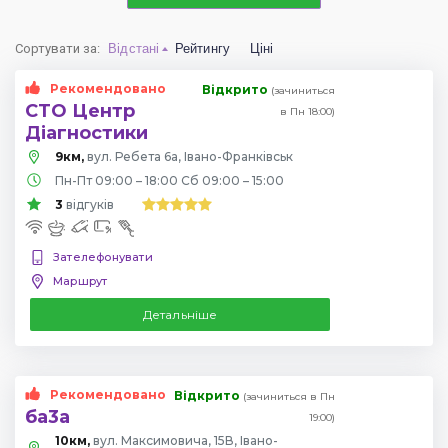
Сортувати за
:
Відстані
Рейтингу
Ціні
Рекомендовано
Відкрито
(зачиниться
СТО Центр
в Пн 18:00)
Діагностики
9км,
вул. Ребета 6а, Івано-Франківськ
Пн-Пт 09:00 – 18:00 Сб 09:00 – 15:00
3
відгуків
Зателефонувати
Маршрут
Детальніше
Рекомендовано
Відкрито
(зачиниться в Пн
ба3а
19:00)
10км,
вул. Максимовича, 15В, Івано-