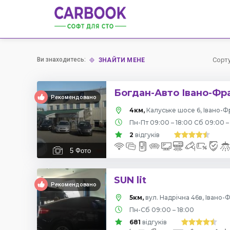
Ви знаходитесь:
Сорт
ЗНАЙТИ МЕНЕ
Богдан-Авто Івано-Фр
Рекомендовано
4км,
Калуське шосе 6, Івано-Ф
Пн-Пт 09:00 – 18:00 Сб 09:00 –
2
відгуків
5
Фото
SUN lit
Рекомендовано
5км,
вул. Надрічна 46в, Івано-
Пн-Сб 09:00 – 18:00
681
відгуків