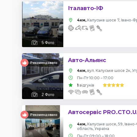
Італавто-ІФ
4км,
Калуське шосе 7, Івано-Ф
5
Фото
Авто-Альянс
Рекомендовано
4км,
вул. Калуське шосе 2к, Уг
Пн-Пт 10:00 – 17:00
1
відгуків
2
Фото
Автосервіс PRO.CTO.U
Рекомендовано
4км,
Калуське шосе, 59, Івано
область, Україна
Пн-Пт 09:00 – 18:00