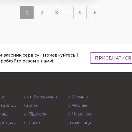
1
2
3
...
5
и власник сервісу? Приєднуйтесь і
ПРИЄДНАТИСЯ
аробляйте разом з нами!
шки
смт. Верховина
с. Угринів
а Тарновиця
Снятин
с. Черніїв
инці
с. Підлісся
с. Чукалівка
ородчани
с. Сопів
Тисмениця