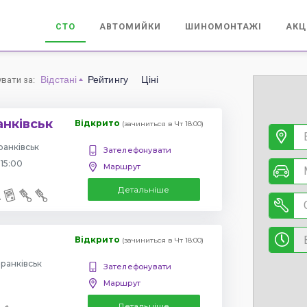
СТО
АВТОМИЙКИ
ШИНОМОНТАЖІ
АКЦ
Відстані
Рейтингу
Ціні
увати за
:
анківськ
Відкрито
(зачиниться в Чт 18:00)
ранківськ
Зателефонувати
 15:00
Маршрут
Детальніше
Відкрито
(зачиниться в Чт 18:00)
Франківськ
Зателефонувати
Маршрут
Детальніше