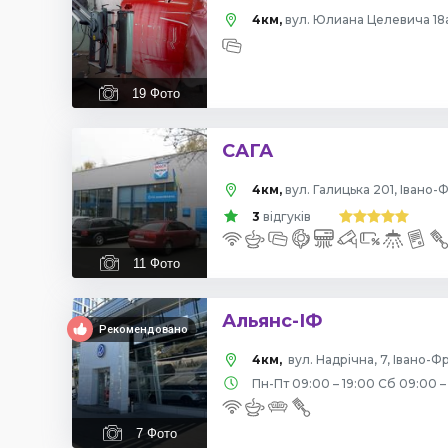
4км,
вул. Юлиана Целевича 18а
19
Фото
САГА
4км,
вул. Галицька 201, Івано-
3
відгуків
11
Фото
Альянс-ІФ
Рекомендовано
4км,
вул. Надрічна, 7, Івано-Ф
Пн-Пт 09:00 – 19:00 Сб 09:00 –
7
Фото