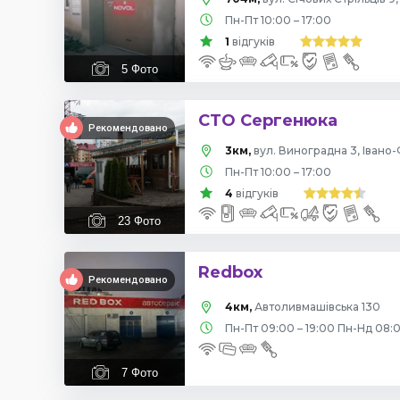
Пн-Пт 10:00 – 17:00
1
відгуків
5
Фото
СТО Сергенюка
Рекомендовано
3км,
вул. Виноградна 3, Івано
Пн-Пт 10:00 – 17:00
4
відгуків
23
Фото
Redbox
Рекомендовано
4км,
Автоливмашівська 130
Пн-Пт 09:00 – 19:00 Пн-Нд 08:0
7
Фото