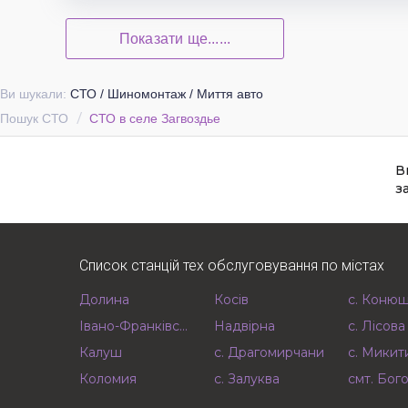
Показати ще......
Ви шукали:
СТО / Шиномонтаж / Миття авто
Пошук СТО
СТО в селе Загвоздье
В
з
Список станцій тех обслуговування по містах
Долина
Косів
с. Коню
Івано-Франківськ
Надвірна
с. Лісов
Калуш
с. Драгомирчани
с. Микит
Коломия
с. Залуква
смт. Бог