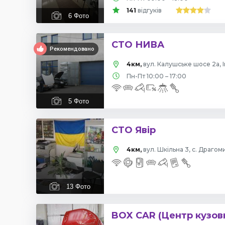
141
відгуків
6
Фото
СТО НИВА
Рекомендовано
4км,
вул. Калушське шосе 2а, 
Пн-Пт 10:00 – 17:00
5
Фото
СТО Явір
4км,
вул. Шкільна 3, с. Драго
13
Фото
BOX CAR (Центр кузов