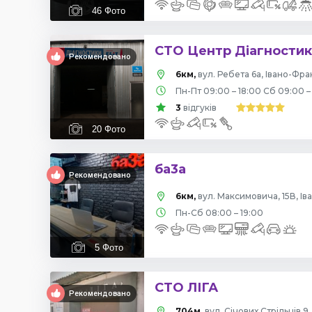
46
Фото
СТО Центр Діагности
Рекомендовано
6км,
вул. Ребета 6а, Івано-Фра
Пн-Пт 09:00 – 18:00 Сб 09:00 –
3
відгуків
20
Фото
ба3а
Рекомендовано
6км,
вул. Максимовича, 15В, І
Пн-Сб 08:00 – 19:00
5
Фото
СТО ЛІГА
Рекомендовано
704м,
вул. Січових Стрільців 9,